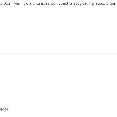
, Adri, Mavi, Lidia… ¡Gracias por vuestra acogida! Y gracias, Viv
nder