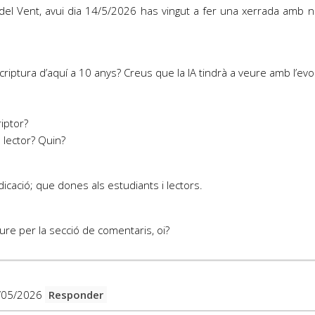
orat del Vent, avui dia 14/5/2026 has vingut a fer una xerrada amb 
criptura d’aquí a 10 anys? Creus que la IA tindrà a veure amb l’evolu
riptor?
l lector? Quin?
dicació; que dones als estudiants i lectors.
iure per la secció de comentaris, oi?
/05/2026
Responder