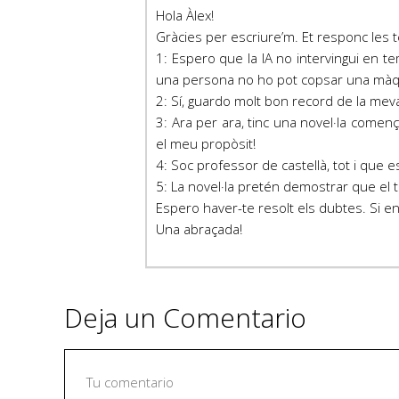
Hola Àlex!
Gràcies per escriure’m. Et responc les 
1: Espero que la IA no intervingui en t
una persona no ho pot copsar una màq
2: Sí, guardo molt bon record de la meva 
3: Ara per ara, tinc una novel·la come
el meu propòsit!
4: Soc professor de castellà, tot i que e
5: La novel·la pretén demostrar que el 
Espero haver-te resolt els dubtes. Si e
Una abraçada!
Deja un Comentario