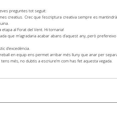
teves preguntes tot seguit:
emes creatius. Crec que l’escriptura creativa sempre es mantindrà
uina.
etapa al Forat del Vent. Hi tornaria!
nçada que m’agradaria acabar abans d’aquest any, però prefereix
stic d’excedència.
treball en equip ens permet arribar més lluny que anar per separa
n tens més, no dubtis a escriure’m com has fet aquesta vegada.