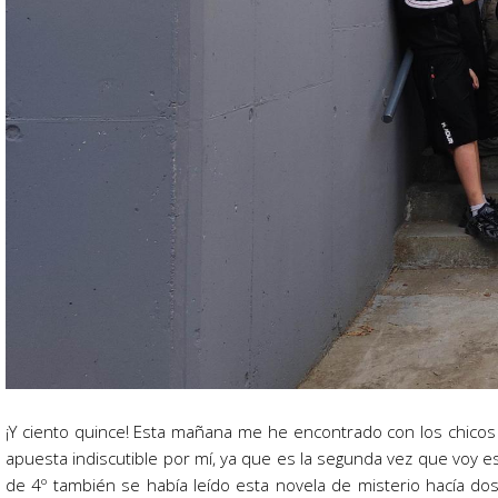
¡Y ciento quince! Esta mañana me he encontrado con los chicos y
apuesta indiscutible por mí, ya que es la segunda vez que voy
de 4º también se había leído esta novela de misterio hacía do