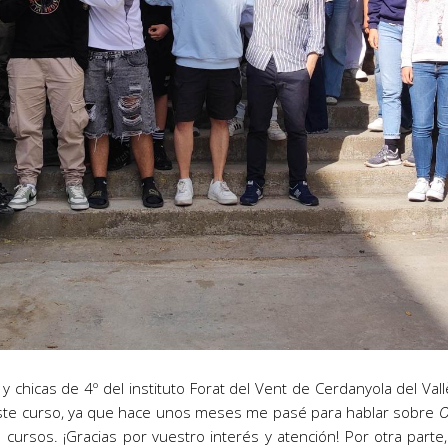
 chicas de 4º del instituto Forat del Vent de Cerdanyola del Val
 este curso, ya que hace unos meses me pasé para hablar sobre
O
s cursos. ¡Gracias por vuestro interés y atención! Por otra pa