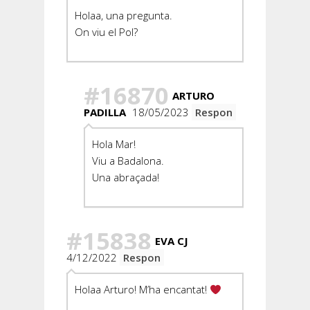
Holaa, una pregunta.
On viu el Pol?
#16870
ARTURO
PADILLA
18/05/2023
Respon
Hola Mar!
Viu a Badalona.
Una abraçada!
#15838
EVA CJ
4/12/2022
Respon
Holaa Arturo! M’ha encantat!