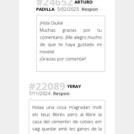
#24652
ARTURO
PADILLA
5/02/2025
Respon
¡Hola Giulia!
Muchas gracias por tu
comentario. ¡Me alegro mucho
de que te haya gustado mi
novela!
¡Gracias por comentar!
#22089
YERAY
7/11/2024
Respon
Holaa una cosa m’agradan molt
els teus llibres pero al llibre la
casa del cementiri de cotxes em
vaig quedar amb les ganes de la