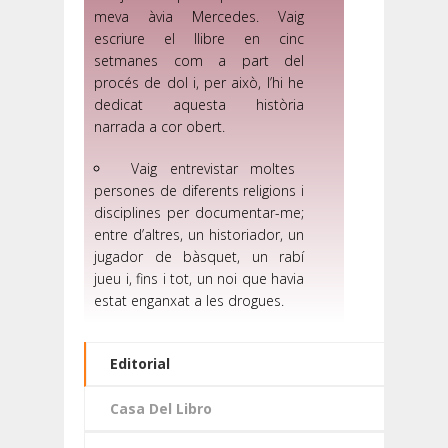
meva àvia Mercedes. Vaig
escriure el llibre en cinc
setmanes com a part del
procés de dol i, per això, l’hi he
dedicat aquesta història
narrada a cor obert.
Vaig entrevistar moltes
persones de diferents religions i
disciplines per documentar-me;
entre d’altres, un historiador, un
jugador de bàsquet, un rabí
jueu i, fins i tot, un noi que havia
estat enganxat a les drogues.
Editorial
Casa Del Libro