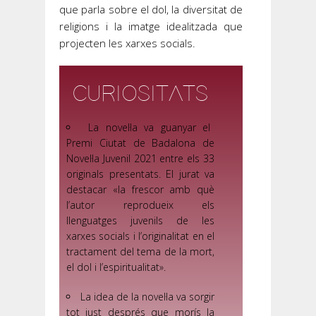
que parla sobre el dol, la diversitat de
religions i la imatge idealitzada que
projecten les xarxes socials.
CURIOSITATS
La novel·la va guanyar el
Premi Ciutat de Badalona de
Novel·la Juvenil 2021 entre els 33
originals presentats. El jurat va
destacar «la frescor amb què
l’autor reprodueix els
llenguatges juvenils de les
xarxes socials i l’originalitat en el
tractament del tema de la mort,
el dol i l’espiritualitat».
La idea de la novel·la va sorgir
tot just després que morís la