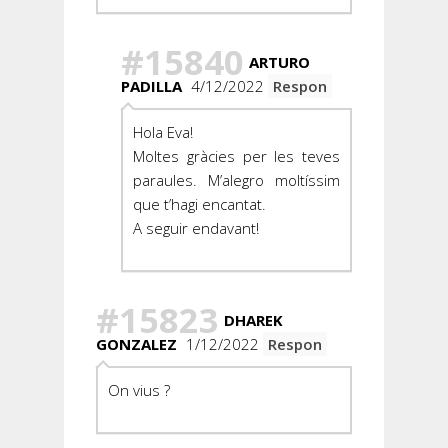
#15840
ARTURO
PADILLA
4/12/2022
Respon
Hola Eva!
Moltes gràcies per les teves
paraules. M’alegro moltíssim
que t’hagi encantat.
A seguir endavant!
#15823
DHAREK
GONZALEZ
1/12/2022
Respon
On vius ?