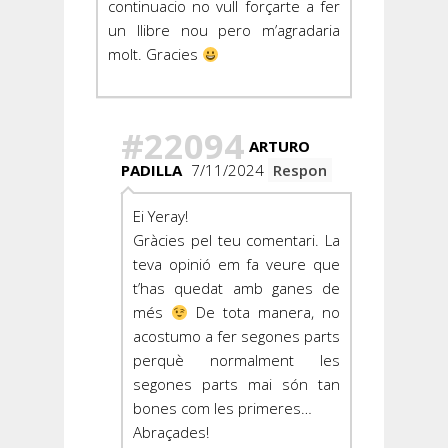
continuacio no vull forçarte a fer
un llibre nou pero m’agradaria
molt. Gracies
#22094
ARTURO
PADILLA
7/11/2024
Respon
Ei Yeray!
Gràcies pel teu comentari. La
teva opinió em fa veure que
t’has quedat amb ganes de
més
De tota manera, no
acostumo a fer segones parts
perquè normalment les
segones parts mai són tan
bones com les primeres…
Abraçades!