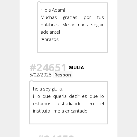
¡Hola Adam!
Muchas gracias por tus
palabras. ¡Me animan a seguir
adelante!
¡Abrazos!
#24651
GIULIA
5/02/2025
Respon
hola soy giulia,
i lo que queria dezir es que lo
estamos estudiando en el
instituto i me a encantado