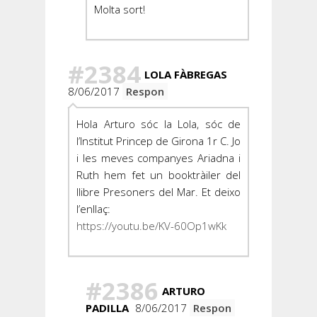
Molta sort!
#2384
LOLA FÀBREGAS
8/06/2017
Respon
Hola Arturo sóc la Lola, sóc de
l’Institut Princep de Girona 1r C. Jo
i les meves companyes Ariadna i
Ruth hem fet un booktràiler del
llibre Presoners del Mar. Et deixo
l’enllaç:
https://youtu.be/KV-60Op1wKk
#2386
ARTURO
PADILLA
8/06/2017
Respon