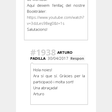
Aquí deixem l’enllaç del nostre
Booktràiler:
https://www.youtube.com/watch?
v=3dzLes98eg0&t=1s
Salutacions!
#1938
ARTURO
PADILLA
30/04/2017
Respon
Hola noies!
Ara sí que sí. Gràcies per la
participació i molta sort!
Una abraçada!
Arturo