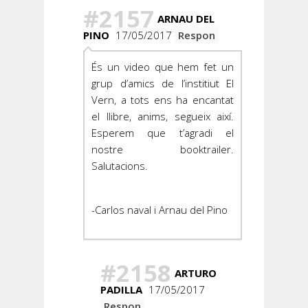
#2157
ARNAU DEL
PINO
17/05/2017
Respon
És un video que hem fet un
grup d’amics de l’institiut El
Vern, a tots ens ha encantat
el llibre, anims, segueix així.
Esperem que t’agradi el
nostre booktrailer.
Salutacions.
-Carlos naval i Arnau del Pino
#2158
ARTURO
PADILLA
17/05/2017
Respon