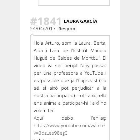
#1841
LAURA GARCÍA
24/04/2017
Respon
Hola Arturo, som la Laura, Berta,
Alba i Lara de l’Institut Manolo
Hugué de Caldes de Montbui. El
vídeo va ser penjat l’any passat
per una professora a YouTube i
és possible que ja l’hagis vist (no
sé si això pot perjudicar a la
nostra participació). Tot i això, ella
ens anima a participar-hi i així ho
volem fer.
Aquí deixo l’enllaç:
https://www.youtube.com/watch?
v=3dzLes98eg0