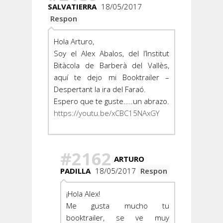
SALVATIERRA
18/05/2017
Respon
Hola Arturo,
Soy el Alex Abalos, del l’Institut
Bitàcola de Barberà del Vallès,
aquí te dejo mi Booktrailer –
Despertant la ira del Faraó.
Espero que te guste…..un abrazo.
https://youtu.be/xCBC15NAxGY
#2162
ARTURO
PADILLA
18/05/2017
Respon
¡Hola Alex!
Me gusta mucho tu
booktrailer, se ve muy