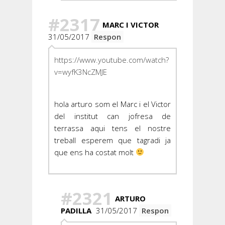
#2317
MARC I VICTOR
31/05/2017
Respon
https://www.youtube.com/watch?
v=wyfK3NcZMJE
hola arturo som el Marc i el Victor
del institut can jofresa de
terrassa aqui tens el nostre
treball esperem que tagradi ja
que ens ha costat molt
#2321
ARTURO
PADILLA
31/05/2017
Respon