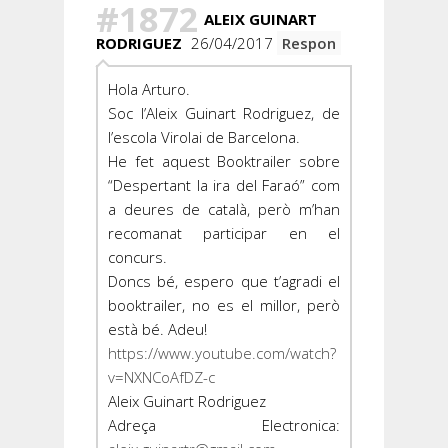
#1872
ALEIX GUINART
RODRIGUEZ
26/04/2017
Respon
Hola Arturo.
Soc l’Aleix Guinart Rodriguez, de
l’escola Virolai de Barcelona.
He fet aquest Booktrailer sobre
“Despertant la ira del Faraó” com
a deures de català, però m’han
recomanat participar en el
concurs.
Doncs bé, espero que t’agradi el
booktrailer, no es el millor, però
està bé. Adeu!
https://www.youtube.com/watch?
v=NXNCoAfDZ-c
Aleix Guinart Rodriguez
Adreça Electronica: