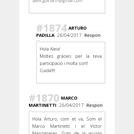
aleix.guinartr@gmail.com
#1874
ARTURO
PADILLA
26/04/2017
Respon
Hola Aleix!
Moltes gràcies per la teva
participació i molta sort!
Cuida’t!!
#1870
MARCO
MARTINETTI
26/04/2017
Respon
Hola Arturo, com et va, Som el
Marco Martinetti i el Víctor
Manzanares. Som de la escola