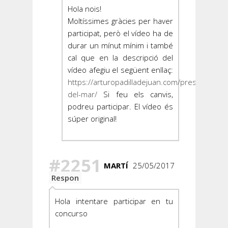
Hola nois!
Moltíssimes gràcies per haver
participat, però el vídeo ha de
durar un mínut mínim i també
cal que en la descripció del
vídeo afegiu el següent enllaç:
https://arturopadilladejuan.com/presoners-
del-mar/
Si feu els canvis,
podreu participar. El vídeo és
súper original!
#2251
MARTÍ
25/05/2017
Respon
Hola intentare participar en tu
concurso