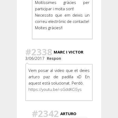
Moltíssimes gràcies per
participar i molta sort!
Necessito que em deixis un
correu electrònic de contacte!
Moltes gràcies!!
#2338
MARC I VICTOR
3/06/2017
Respon
Vem posar al video que et deies
arturo paz de padilla xD En
aquest està solucionat. Perdó.
https://youtu.be/-sGddKCiSys
#2342
ARTURO