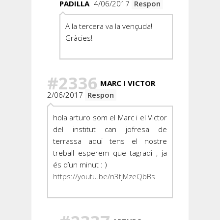
PADILLA
4/06/2017
Respon
A la tercera va la vençuda!
Gràcies!
#2336
MARC I VICTOR
2/06/2017
Respon
hola arturo som el Marc i el Victor
del institut can jofresa de
terrassa aqui tens el nostre
treball esperem que tagradi , ja
és d’un minut : )
https://youtu.be/n3tjMzeQbBs