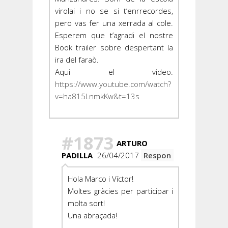
virolai i no se si t’enrrecordes,
pero vas fer una xerrada al cole.
Esperem que t’agradi el nostre
Book trailer sobre despertant la
ira del faraò.
Aqui el video.
https://www.youtube.com/watch?
v=ha815LnmkKw&t=13s
#1873
ARTURO
PADILLA
26/04/2017
Respon
Hola Marco i Víctor!
Moltes gràcies per participar i
molta sort!
Una abraçada!