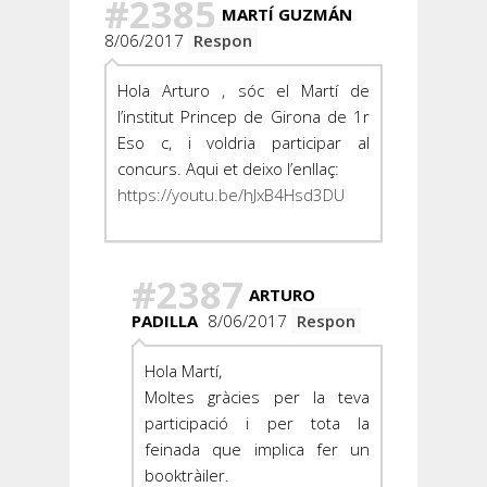
#2385
MARTÍ GUZMÁN
8/06/2017
Respon
Hola Arturo , sóc el Martí de
l’institut Princep de Girona de 1r
Eso c, i voldria participar al
concurs. Aqui et deixo l’enllaç:
https://youtu.be/hJxB4Hsd3DU
#2387
ARTURO
PADILLA
8/06/2017
Respon
Hola Martí,
Moltes gràcies per la teva
participació i per tota la
feinada que implica fer un
booktràiler.