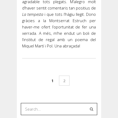
agradable tots plegats. M’alegro molt
d’haver sentit comentaris tan positius de
La tempesta
i que tots l’hàgiu llegit. Dono
gràcies a la Montserrat Estruch per
haver-me ofert l’oportunitat de fer una
xerrada. A més, m’he endut un boli de
l’institut de regal amb un poema del
Miquel Martí i Pol. Una abraçada!
1
2