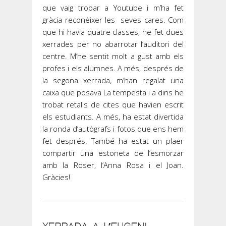
que vaig trobar a Youtube i m’ha fet
gràcia reconèixer les seves cares. Com
que hi havia quatre classes, he fet dues
xerrades per no abarrotar l’auditori del
centre. M’he sentit molt a gust amb els
profes i els alumnes. A més, després de
la segona xerrada, m’han regalat una
caixa que posava La tempesta i a dins he
trobat retalls de cites que havien escrit
els estudiants. A més, ha estat divertida
la ronda d’autògrafs i fotos que ens hem
fet després. També ha estat un plaer
compartir una estoneta de l’esmorzar
amb la Roser, l’Anna Rosa i el Joan.
Gràcies!