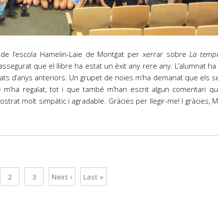
r de l’escola Hamelin-Laie de Montgat per xerrar sobre
La temp
assegurat que el llibre ha estat un èxit any rere any. L’alumnat ha 
dicats d’anys anteriors. Un grupet de noies m’ha demanat que els
e m’ha regalat, tot i que també m’han escrit algun comentari que
mostrat molt simpàtic i agradable. Gràcies per llegir-me! I gràcies
2
3
Next ›
Last »