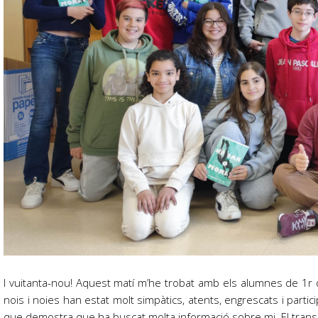
I vuitanta-nou! Aquest matí m’he trobat amb els alumnes de 1r d
nois i noies han estat molt simpàtics, atents, engrescats i parti
que demostra que ha buscat molta informació sobre mi. El transcr