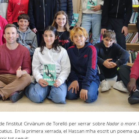
e l’institut Cirviànum de Torelló per xerrar sobre
Nadar o morir.
cipatius. En la primera xerrada, el Hassan m’ha escrit un poema que
ic tot seguit: