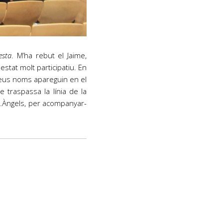
esta
. M’ha rebut el Jaime,
estat molt participatiu. En
 seus noms apareguin en el
 traspassa la línia de la
, M.Àngels, per acompanyar-