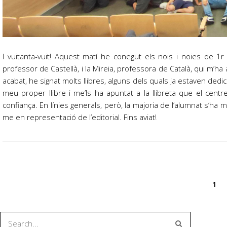
I vuitanta-vuit! Aquest matí he conegut els nois i noies de 1
professor de Castellà, i la Mireia, professora de Català, qui m’ha 
acabat, he signat molts llibres, alguns dels quals ja estaven de
meu proper llibre i me’ls ha apuntat a la llibreta que el centr
confiança. En línies generals, però, la majoria de l’alumnat s’ha 
me en representació de l’editorial. Fins aviat!
1