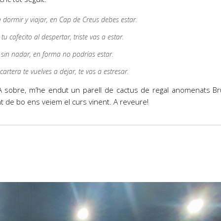
ta dormir y viajar, en Cap de Creus debes estar.
 tu cafecito al despertar, triste vas a estar.
e sin nadar, en forma no podrías estar.
a cartera te vuelves a dejar, te vas a estresar.
 A sobre, m’he endut un parell de cactus de regal anomenats Brun
nt de bo ens veiem el curs vinent. A reveure!