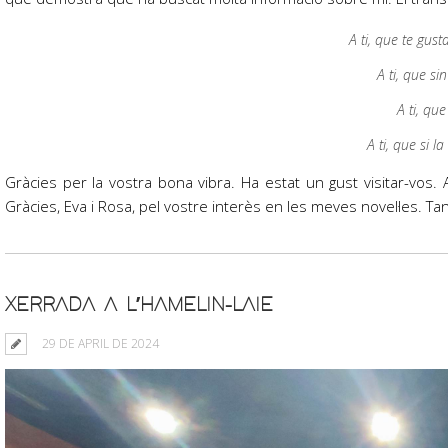
A ti, que te gus
A ti, que sin
A ti, qu
A ti, que si l
Gràcies per la vostra bona vibra. Ha estat un gust visitar-vos.
Gràcies, Eva i Rosa, pel vostre interès en les meves novel·les. Ta
XERRADA A L’HAMELIN-LAIE
29 DE APRIL DE 2024