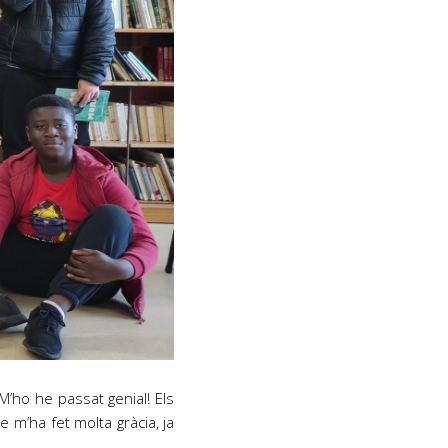
M’ho he passat genial! Els
 m’ha fet molta gràcia, ja