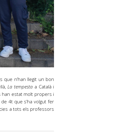
és que n’han llegit un bon
llà,
La tempesta
a Català i
 han estat molt propers i
de 4t que s’ha volgut fer
cies a tots els professors