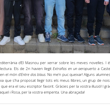
t Mediterrània d’El Masnou per xerrar sobre les meves novel·les. I 
lectura. Els de 2n havien llegit
Extraños en un aeropuerto
a Caste
 en el món d’
Entre dos blaus.
No me’n puc queixar! Alguns alumnes
que s’ha proposat llegir tots els meus llibres, un grup de nois 
era el seu escriptor favorit. Gràcies per la vostra il·lusió! I grà
Raquel i Rosa, per la vostra empenta. Una abraçada!