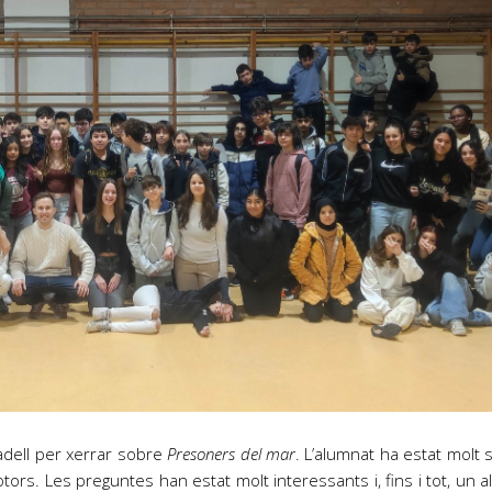
badell per xerrar sobre
Presoners del mar
. L’alumnat ha estat molt s
ors. Les preguntes han estat molt interessants i, fins i tot, un a