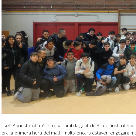
I set! Aquest matí m’he trobat amb la gent de 3r de l’institut Sa
era la primera hora del matí i molts encara estaven engegant mot