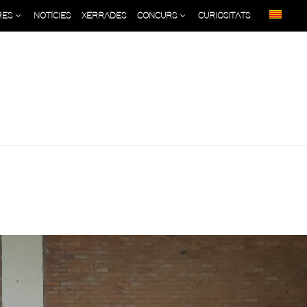
RES
NOTÍCIES
XERRADES
CONCURS
CURIOSITATS
024