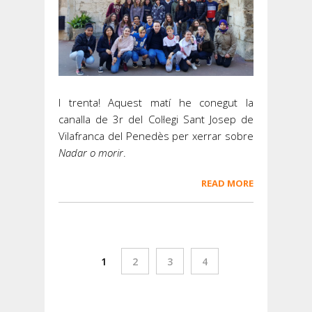
I trenta! Aquest matí he conegut la
canalla de 3r del Col·legi Sant Josep de
Vilafranca del Penedès per xerrar sobre
Nadar o morir
.
READ MORE
1
2
3
4