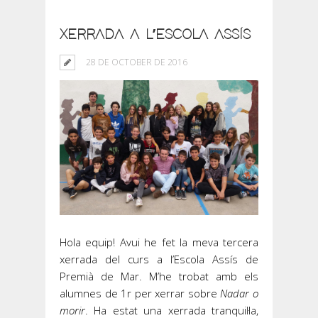
XERRADA A L’ESCOLA ASSÍS
28 DE OCTOBER DE 2016
Hola equip! Avui he fet la meva tercera
xerrada del curs a l’Escola Assís de
Premià de Mar. M’he trobat amb els
alumnes de 1r per xerrar sobre
Nadar o
morir
. Ha estat una xerrada tranquil·la,