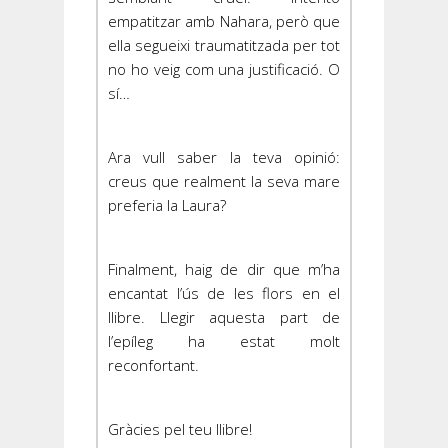
empatitzar amb Nahara, però que
ella segueixi traumatitzada per tot
no ho veig com una justificació. O
sí…
Ara vull saber la teva opinió:
creus que realment la seva mare
preferia la Laura?
Finalment, haig de dir que m’ha
encantat l’ús de les flors en el
llibre. Llegir aquesta part de
l’epíleg ha estat molt
reconfortant.
Gràcies pel teu llibre!