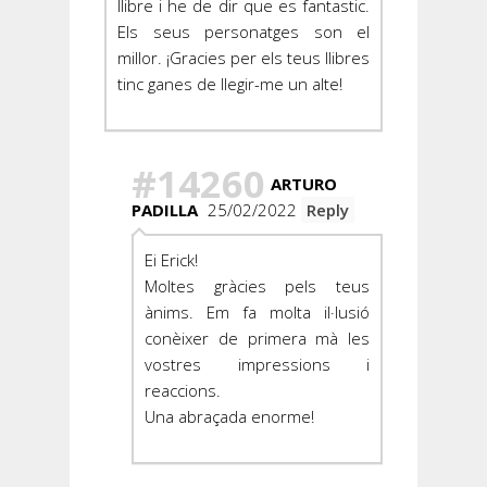
llibre i he de dir que es fantastic.
Els seus personatges son el
millor. ¡Gracies per els teus llibres
tinc ganes de llegir-me un alte!
#14260
ARTURO
PADILLA
25/02/2022
Reply
Ei Erick!
Moltes gràcies pels teus
ànims. Em fa molta il·lusió
conèixer de primera mà les
vostres impressions i
reaccions.
Una abraçada enorme!