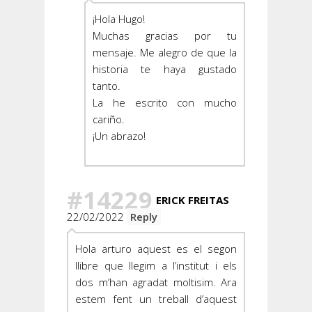
¡Hola Hugo!
Muchas gracias por tu
mensaje. Me alegro de que la
historia te haya gustado
tanto.
La he escrito con mucho
cariño.
¡Un abrazo!
#14229
ERICK FREITAS
22/02/2022
Reply
Hola arturo aquest es el segon
llibre que llegim a l’institut i els
dos m’han agradat moltisim. Ara
estem fent un treball d’aquest