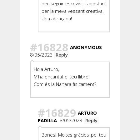
per seguir escrivint i apostant
per la meva vessant creativa.
Una abraçada!
#16828
ANONYMOUS
8/05/2023
Reply
Hola Arturo,
M’ha encantat el teu llibre!
Com és la Nahara físicament?
#16829
ARTURO
PADILLA
8/05/2023
Reply
Bones! Moltes gràcies pel teu