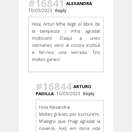
#16841
ALEXANDRA
10/05/2023
Reply
Hola, Artur! M’he llegit el llibre de
la tempesta i m’ha agradat
moltíssim! D’aquí a unes
setmanes vens al nostre institut
a fer-nos una xerrada. Tinc
moltes ganes!
#16844
ARTURO
PADILLA
10/05/2023
Reply
Hola Alexandra!
Moltes gràcies per escriure’m.
M’alegro que t’hagi agradat la
novel·la. Això em dona vida