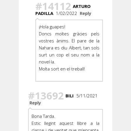
#14112
ARTURO
PADILLA
1/02/2022
Reply
¡Hola guapes!
Doncs moltes gràcies pels
vostres ànims. El pare de la
Nahara es diu Albert, tan sols
surt un cop el seu nom a la
novel·la.
Molta sort en el treball!
#13692
BILI
5/11/2021
Reply
Bona Tarda.
Estic llegint aquest llibre a la
classe i de veritat que m’encanta,