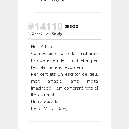
#14110
2ESOD
1/02/2022
Reply
Hola Arturo,
Com es diu el pare de la nahara.?
Es que estem fent un treball per
l’escola i no ens recordem.
Per cert ets un escritor de deu,
molt amable, amb molta
imaginació. I em compraré tots el
llibres teus!
Una abraçada
Rocio, Maria i Roeya