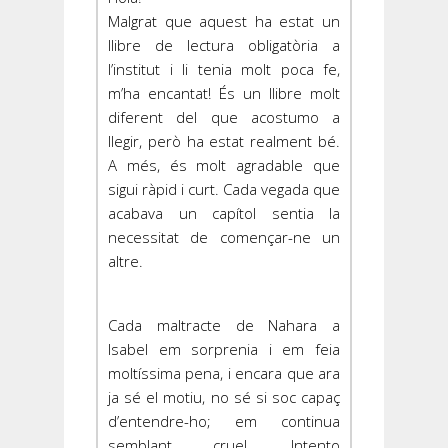
Malgrat que aquest ha estat un
llibre de lectura obligatòria a
l’institut i li tenia molt poca fe,
m’ha encantat! És un llibre molt
diferent del que acostumo a
llegir, però ha estat realment bé.
A més, és molt agradable que
sigui ràpid i curt. Cada vegada que
acabava un capítol sentia la
necessitat de començar-ne un
altre.
Cada maltracte de Nahara a
Isabel em sorprenia i em feia
moltíssima pena, i encara que ara
ja sé el motiu, no sé si soc capaç
d’entendre-ho; em continua
semblant cruel. Intento