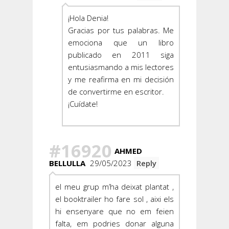
¡Hola Denia!
Gracias por tus palabras. Me
emociona que un libro
publicado en 2011 siga
entusiasmando a mis lectores
y me reafirma en mi decisión
de convertirme en escritor.
¡Cuídate!
#16920
AHMED
BELLULLA
29/05/2023
Reply
el meu grup m’ha deixat plantat ,
el booktrailer ho fare sol , aixi els
hi ensenyare que no em feien
falta, em podries donar alguna