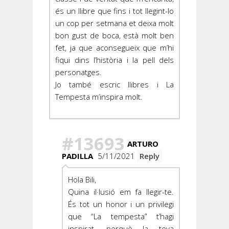
és un llibre que fins i tot llegint-lo
un cop per setmana et deixa molt
bon gust de boca, està molt ben
fet, ja que aconsegueix que m’hi
fiqui dins l’història i la pell dels
personatges.
Jo també escric llibres i La
Tempesta m’inspira molt.
#13693
ARTURO
PADILLA
5/11/2021
Reply
Hola Bili,
Quina il·lusió em fa llegir-te.
És tot un honor i un privilegi
que “La tempesta” t’hagi
inspirat, perquè la teva