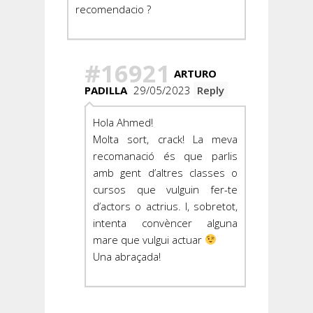
recomendacio ?
#16921
ARTURO
PADILLA
29/05/2023
Reply
Hola Ahmed!
Molta sort, crack! La meva
recomanació és que parlis
amb gent d’altres classes o
cursos que vulguin fer-te
d’actors o actrius. I, sobretot,
intenta convèncer alguna
mare que vulgui actuar
Una abraçada!