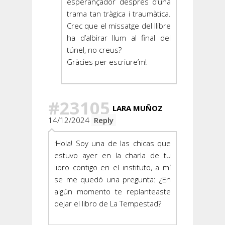
esperançador després d’una
trama tan tràgica i traumàtica.
Crec que el missatge del llibre
ha d’albirar llum al final del
túnel, no creus?
Gràcies per escriure’m!
#23105
LARA MUÑOZ
14/12/2024
Reply
¡Hola! Soy una de las chicas que
estuvo ayer en la charla de tu
libro contigo en el instituto, a mí
se me quedó una pregunta: ¿En
algún momento te replanteaste
dejar el libro de La Tempestad?