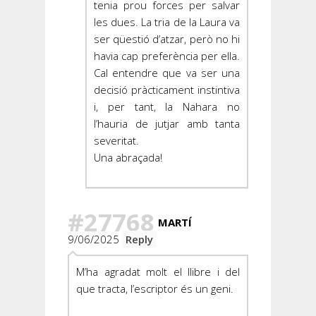
tenia prou forces per salvar
les dues. La tria de la Laura va
ser qüestió d’atzar, però no hi
havia cap preferència per ella.
Cal entendre que va ser una
decisió pràcticament instintiva
i, per tant, la Nahara no
l’hauria de jutjar amb tanta
severitat.
Una abraçada!
#27768
MARTÍ
9/06/2025
Reply
M’ha agradat molt el llibre i del
que tracta, l’escriptor és un geni.