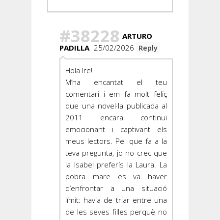
#38228
ARTURO
PADILLA
25/02/2026
Reply
Hola Ire!
M’ha encantat el teu
comentari i em fa molt feliç
que una novel·la publicada al
2011 encara continuï
emocionant i captivant els
meus lectors. Pel que fa a la
teva pregunta, jo no crec que
la Isabel preferís la Laura. La
pobra mare es va haver
d’enfrontar a una situació
límit: havia de triar entre una
de les seves filles perquè no