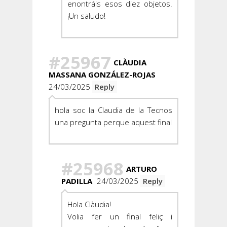
enontráis esos diez objetos.
¡Un saludo!
#25967
CLÀUDIA
MASSANA GONZÁLEZ-ROJAS
24/03/2025
Reply
hola soc la Claudia de la Tecnos
una pregunta perque aquest final
#25968
ARTURO
PADILLA
24/03/2025
Reply
Hola Clàudia!
Volia fer un final feliç i