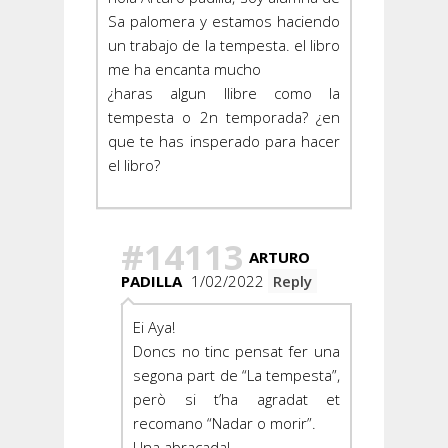
Sa palomera y estamos haciendo
un trabajo de la tempesta. el libro
me ha encanta mucho
¿haras algun llibre como la
tempesta o 2n temporada? ¿en
que te has insperado para hacer
el libro?
#14113
ARTURO
PADILLA
1/02/2022
Reply
Ei Aya!
Doncs no tinc pensat fer una
segona part de “La tempesta”,
però si t’ha agradat et
recomano “Nadar o morir”.
Una abraçada!