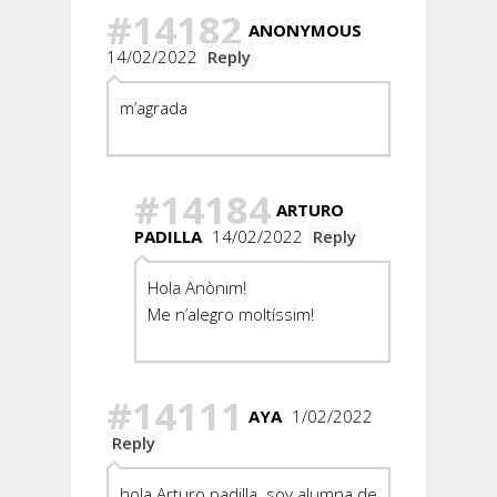
#14182
ANONYMOUS
14/02/2022
Reply
m’agrada
#14184
ARTURO
PADILLA
14/02/2022
Reply
Hola Anònim!
Me n’alegro moltíssim!
#14111
AYA
1/02/2022
Reply
hola Arturo padilla, soy alumna de