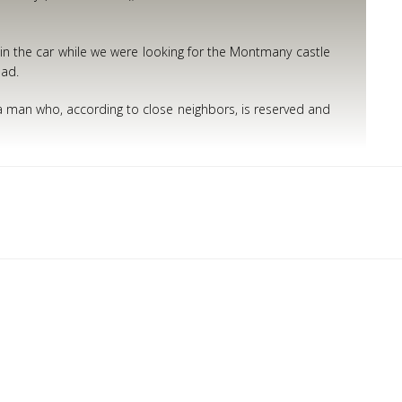
st in the car while we were looking for the Montmany castle
oad.
a man who, according to close neighbors, is reserved and