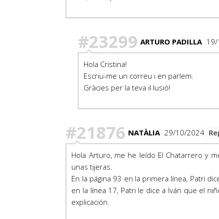
#23299
ARTURO PADILLA
19/
Hola Cristina!
Escriu-me un correu i en parlem.
Gràcies per la teva il·lusió!
#21876
NATÀLIA
29/10/2024
Re
Hola Arturo, me he leído El Chatarrero y 
unas tijeras.
En la página 93 en la primera línea, Patri 
en la línea 17, Patri le dice a Iván que el 
explicación.