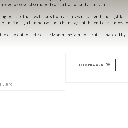
ounded by several scrapped cars, a tractor and a caravan.
ting point of the novel starts from a real event: a friend and I got lo
ed up finding a farmhouse and a hermitage at the end of a narrow r
the dilapidated state of the Montmany farmhouse, it is inhabited by 
COMPRA ARA
n
 Libro