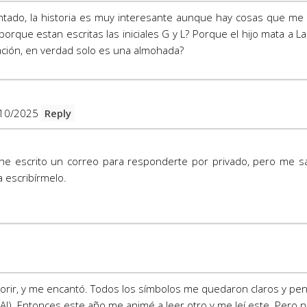
antado, la historia es muy interesante aunque hay cosas que me 
porque estan escritas las iniciales G y L? Porque el hijo mata a 
tación, en verdad solo es una almohada?
10/2025
Reply
 he escrito un correo para responderte por privado, pero me sa
a escribírmelo.
Morir, y me encantó. Todos los símbolos me quedaron claros y p
AJAJ). Entonces este año me animé a leer otro y me leí este. Pero 