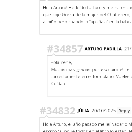
Hola Arturo! He leído tu libro y me ha enc
que coje Gorka de la mujer del Chatarrero, 
al niño pero cuando lo “apuñala” en la habi
#34857
ARTURO PADILLA
21/
Hola Irene,
¡Muchísimas gracias por escribirme! Te
correctamente en el formulario. Vuelve 
¡Cuídate!
#34832
JÚLIA
20/10/2025
Reply
Hola Arturo, el año pasado me leí Nadar o 
escrito (aunque todos en el libro lo están J