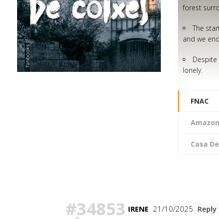
forest surr
The star
and we end
Despite 
lonely.
FNAC
Amazo
Casa Del
Hay 8 Comentarios
#34853
IRENE
21/10/2025
Reply