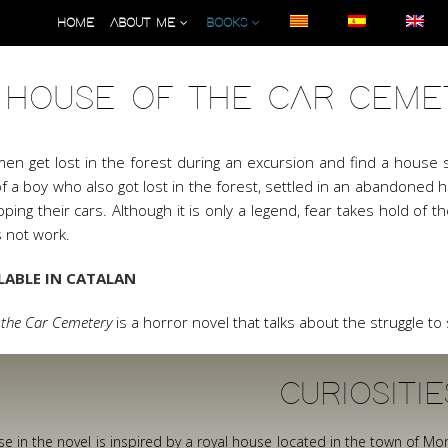
HOME
ABOUT ME
BOOKS
 HOUSE OF THE CAR CEME
men get lost in the forest during an excursion and find a hous
f a boy who also got lost in the forest, settled in an abandoned ho
pping their cars. Although it is only a legend, fear takes hold of 
 not work.
LABLE IN CATALAN
 the Car Cemetery
is a horror novel that talks about the struggle to
CURIOSITIE
e in the novel is inspired by a royal house located in the town of Mo