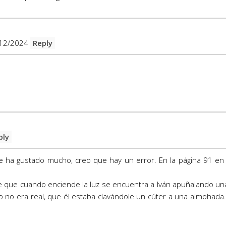
12/2024
Reply
ply
me ha gustado mucho, creo que hay un error. En la página 91 en 
dice que cuando enciende la luz se encuentra a Iván apuñalando un
niño no era real, que él estaba clavándole un cúter a una almohad