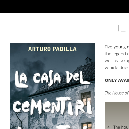
THE
Five young 
the legend o
well as scra
vehicle does
ONLY AVAI
The House of
The hous