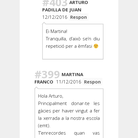
#403
ARTURO
PADILLA DE JUAN
12/12/2016
Respon
Ei Martina!
Tranquil·la, d’això se’n diu
repetició per a èmfasi
#399
MARTINA
FRANCO
11/12/2016
Respon
Hola Arturo,
Principalment donar-te les
gàcies per haver vingut a fer
la xerrada a la nostra escola
(emt).
T’enrecordes quan vas