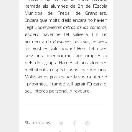
xerrada als alumnes de 2n de l’Escola
Municipal del Treball de Granollers.
Encara que molts d’ells encara no havien
llegit
Supervivientes detrás de las cámaras,
espero haver-ne fet salivera. I si us
animeu amb
Presoners del mar
, espero
les vostres valoracions!! Hem fet dues
sessions i m’enduc molt bona impressió
dels dos grups. Han estat uns alumnes
molt atents, respectuosos i participatius.
Moltíssimes gràcies per la vostra atenció
i proximitat. I també vull agrair l’Encara el
seu interès personal. A reveure!!
Share this post: