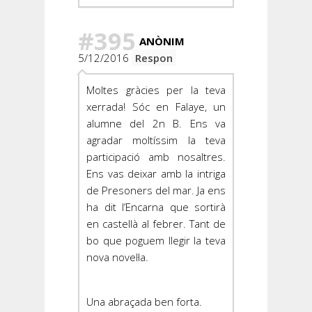
#395
ANÒNIM
5/12/2016
Respon
Moltes gràcies per la teva
xerrada! Sóc en Falaye, un
alumne del 2n B. Ens va
agradar moltíssim la teva
participació amb nosaltres.
Ens vas deixar amb la intriga
de Presoners del mar. Ja ens
ha dit l’Encarna que sortirà
en castellà al febrer. Tant de
bo que poguem llegir la teva
nova novel·la.
Una abraçada ben forta.