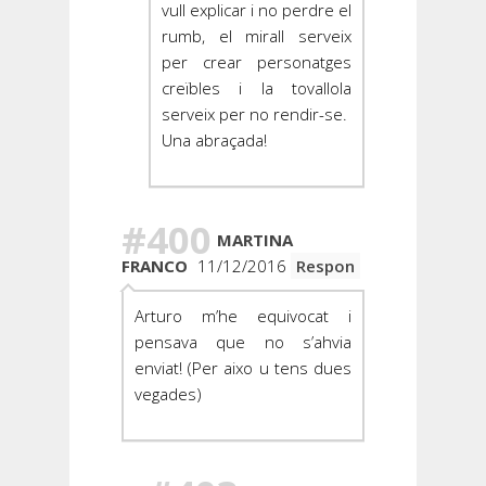
vull explicar i no perdre el
rumb, el mirall serveix
per crear personatges
creïbles i la tovallola
serveix per no rendir-se.
Una abraçada!
#400
MARTINA
FRANCO
11/12/2016
Respon
Arturo m’he equivocat i
pensava que no s’ahvia
enviat! (Per aixo u tens dues
vegades)