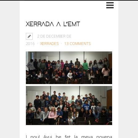
XERRADA A L’EMT
2 DE DECEMBER DE
2016
XERRADES
13 COMMENTS
I nou! Avui he fet la meva novena