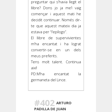
preguntar qui s’havia llegit el
llibre? Dons jo ja me’l vaig
començar i aquest mati he
decidit continuar. Només dir-
te que aquest mateix dia ja
estava per “l’epílogo”.
El llibre de supervivientes
m’ha encantat i ha lograt
convertir-se en un dels
meus preferits.
Tens molt talent. Continua
així!
PD:M’ha encantat la
germaneta del Lince.
#402
ARTURO
PADILLA DE JUAN