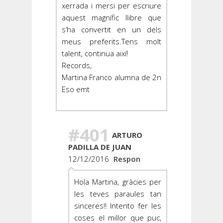
xerrada i mersi per escriure
aquest magnífic llibre que
s’ha convertit en un dels
meus preferits.Tens molt
talent, continua així!
Records,
Martina Franco alumna de 2n
Eso emt
#401
ARTURO
PADILLA DE JUAN
12/12/2016
Respon
Hola Martina, gràcies per
les teves paraules tan
sinceres!! Intento fer les
coses el millor que puc,