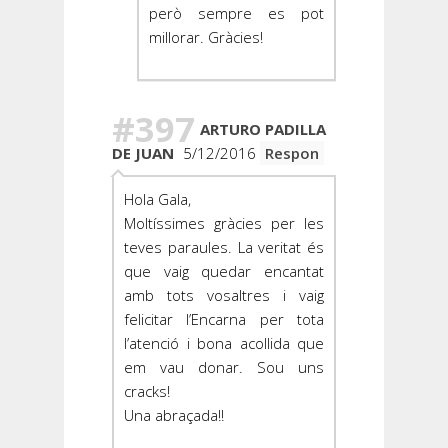
però sempre es pot
millorar. Gràcies!
#397
ARTURO PADILLA
DE JUAN
5/12/2016
Respon
Hola Gala,
Moltíssimes gràcies per les
teves paraules. La veritat és
que vaig quedar encantat
amb tots vosaltres i vaig
felicitar l’Encarna per tota
l’atenció i bona acollida que
em vau donar. Sou uns
cracks!
Una abraçada!!