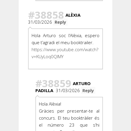
#38858
ALÈXIA
31/03/2026
Reply
Hola Arturo soc l’Alèxia, espero
que t’agradi el meu booktrailer.
https://www.youtube.com/watch?
v=KUyLoq0QlMY
#38859
ARTURO
PADILLA
31/03/2026
Reply
Hola Alèxia!
Gràcies per presentar-te al
concurs. El teu booktràiler és
el número 23 que s’hi