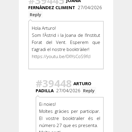
#39445
JOANA
FERNÀNDEZ CLIMENT
27/04/2026
Reply
Hola Arturo!
Som l’Àstrid i la Joana de l’Institut
Forat del Vent. Esperem que
t’agradi el nostre booktràiler!
https://youtu.be/0XYsCoS9fcI
#39448
ARTURO
PADILLA
27/04/2026
Reply
Ei noies!
Moltes gràcies per participar.
El vostre booktrailer és el
número 27 que es presenta.