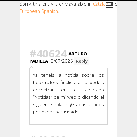
Sorry, this entry is only available in
Catalan
and
European Spanish
.
Hay 140
Comentarios
#40624
ARTURO
PADILLA
2/07/2026
Reply
Ya tenéis la noticia sobre los
booktrailers finalistas. La podéis
encontrar en el apartado
“Noticias” de mi web o clicando el
siguiente
enlace
. ¡Gracias a todos
por haber participado!