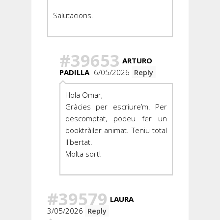
Salutacions.
#39653
ARTURO
PADILLA
6/05/2026
Reply
Hola Omar,
Gràcies per escriure’m. Per
descomptat, podeu fer un
booktràiler animat. Teniu total
llibertat.
Molta sort!
#39579
LAURA
3/05/2026
Reply