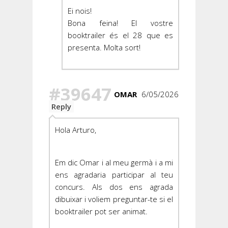
Ei nois!
Bona feina! El vostre
booktrailer és el 28 que es
presenta. Molta sort!
#39647
OMAR
6/05/2026
Reply
Hola Arturo,
Em dic Omar i al meu germà i a mi
ens agradaria participar al teu
concurs. Als dos ens agrada
dibuixar i voliem preguntar-te si el
booktrailer pot ser animat.