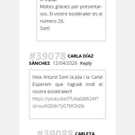
Moltes gràcies per presentar-
vos. El vostre booktrailer és el
número 26.
Sort!
#39078
CARLA DÍAZ
SÀNCHEZ
12/04/2026
Reply
Hola Arturo! Som la Júia i la Carla!
Esperem que t’agradi molt el
nostre booktràiler!!
https://youtu.be/I7U4qGtMO4Y?
si=ouAGDdV7y07MOhDb
#39088
CARLETA