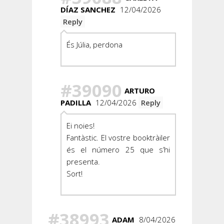
DÍAZ SANCHEZ
12/04/2026
Reply
És Júlia, perdona
#39090
ARTURO
PADILLA
12/04/2026
Reply
Ei noies!
Fantàstic. El vostre booktràiler
és el número 25 que s’hi
presenta.
Sort!
#38993
ADAM
8/04/2026