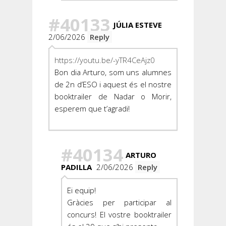
#40133
JÚLIA ESTEVE
2/06/2026
Reply
https://youtu.be/-yTR4CeAjz0
Bon dia Arturo, som uns alumnes
de 2n d’ESO i aquest és el nostre
booktrailer de Nadar o Morir,
esperem que t’agradi!
#40134
ARTURO
PADILLA
2/06/2026
Reply
Ei equip!
Gràcies per participar al
concurs! El vostre booktrailer