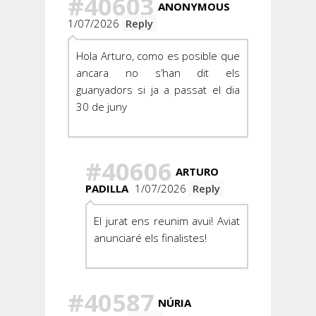
#40603
ANONYMOUS
1/07/2026
Reply
Hola Arturo, como es posible que
ancara no s’han dit els
guanyadors si ja a passat el dia
30 de juny
#40606
ARTURO
PADILLA
1/07/2026
Reply
El jurat ens reunim avui! Aviat
anunciaré els finalistes!
#40587
NÚRIA