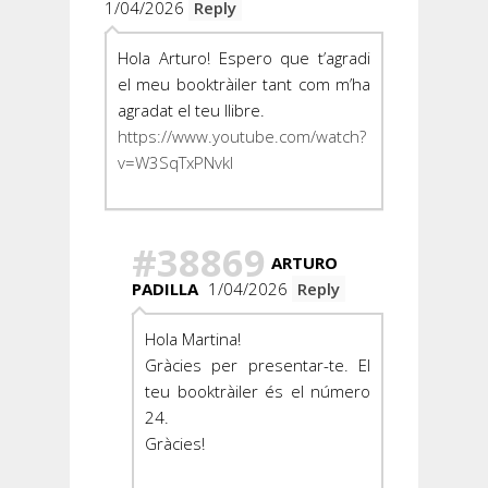
1/04/2026
Reply
Hola Arturo! Espero que t’agradi
el meu booktràiler tant com m’ha
agradat el teu llibre.
https://www.youtube.com/watch?
v=W3SqTxPNvkI
#38869
ARTURO
PADILLA
1/04/2026
Reply
Hola Martina!
Gràcies per presentar-te. El
teu booktràiler és el número
24.
Gràcies!