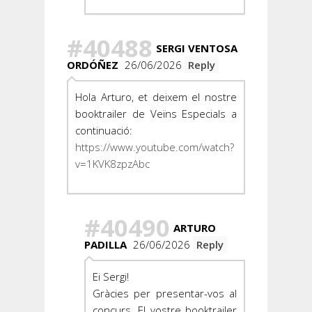
#40488
SERGI VENTOSA
ORDÓÑEZ
26/06/2026
Reply
Hola Arturo, et deixem el nostre
booktrailer de Veïns Especials a
continuació:
https://www.youtube.com/watch?
v=1KVK8zpzAbc
#40490
ARTURO
PADILLA
26/06/2026
Reply
Ei Sergi!
Gràcies per presentar-vos al
concurs. El vostre booktrailer