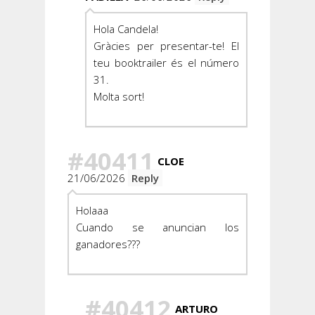
Hola Candela!
Gràcies per presentar-te! El
teu booktrailer és el número
31.
Molta sort!
#40411
CLOE
21/06/2026
Reply
Holaaa
Cuando se anuncian los
ganadores???
#40412
ARTURO