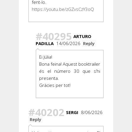
fent-lo.
https://youtu.be/zGZvsCzY3oQ
#40295
ARTURO
PADILLA
14/06/2026
Reply
Ei Júlia!
Bona feina! Aquest booktrailer
és el número 30 que s’hi
presenta.
Gràcies per tot!
#40202
SERGI
8/06/2026
Reply