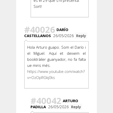
és el 29 que s’hi presenta.
Sort!
#40026
DARÍO
CASTELLANOS
26/05/2026
Reply
Hola Arturo guapo. Som el Darío i
el Miguel. Aquí et deixem el
booktràiler guanyador, no fa falta
ue miris més.
https://www.youtube.com/watch?
v=OzOpRGkj0ks
#40042
ARTURO
PADILLA
26/05/2026
Reply