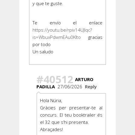
y que te guste.
Te envío el enlace
https://youtu.be/rpiv14UJlqc?
is=WbuxPdwmEAu0KIto
gracias
por todo
Un saludo
#40512
ARTURO
PADILLA
27/06/2026
Reply
Hola Núria,
Gràcies per presentar-te al
concurs. El teu booktrailer és
el 32 que s’hi presenta.
Abraçades!