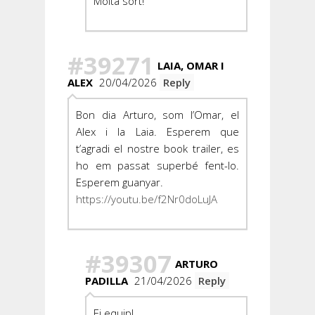
Molta sort!
#39271
LAIA, OMAR I
ALEX
20/04/2026
Reply
Bon dia Arturo, som l’Omar, el
Alex i la Laia. Esperem que
t’agradi el nostre book trailer, es
ho em passat superbé fent-lo.
Esperem guanyar.
https://youtu.be/f2Nr0doLuJA
#39307
ARTURO
PADILLA
21/04/2026
Reply
Ei equip!