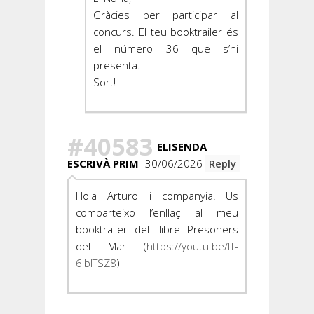
Gràcies per participar al
concurs. El teu booktrailer és
el número 36 que s’hi
presenta.
Sort!
#40583
ELISENDA
ESCRIVÀ PRIM
30/06/2026
Reply
Hola Arturo i companyia! Us
comparteixo l’enllaç al meu
booktrailer del llibre Presoners
del Mar (
https://youtu.be/lT-
6IbITSZ8
)