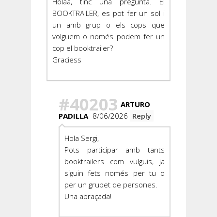
Holaa, tinc una pregunta. El
BOOKTRAILER, es pot fer un sol i
un amb grup o els cops que
volguem o només podem fer un
cop el booktrailer?
Graciess
#40203
ARTURO
PADILLA
8/06/2026
Reply
Hola Sergi,
Pots participar amb tants
booktrailers com vulguis, ja
siguin fets només per tu o
per un grupet de persones.
Una abraçada!