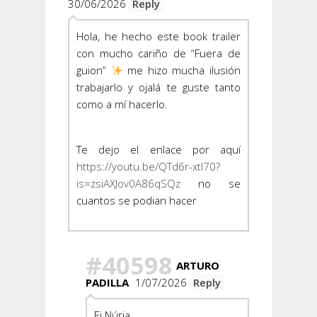
30/06/2026
Reply
Hola, he hecho este book trailer
con mucho cariño de “Fuera de
guion”
me hizo mucha ilusión
trabajarlo y ojalá te guste tanto
como a mí hacerlo.
Te dejo el enlace por aquí
https://youtu.be/QTd6r-xtl70?
is=zsiAXJov0A86qSQz
no se
cuantos se podian hacer
#40598
ARTURO
PADILLA
1/07/2026
Reply
Ei Núria,