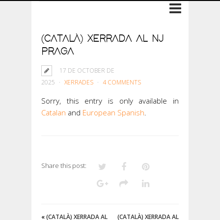
(CATALÀ) XERRADA AL NJ
PRAGA
17 DE OCTOBER DE
2025
XERRADES
4 COMMENTS
Sorry, this entry is only available in
Catalan
and
European Spanish
.
Share this post:
«
(CATALÀ) XERRADA AL
(CATALÀ) XERRADA AL